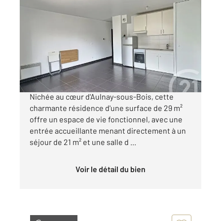
AULNAY SOUS BOIS 93
2
28,70 m
, 1 pièce
Ref : 2575
Appartement F1 à vendre
167 000 €
AULNAY-SOUS-BOIS CENTRE GARE SUD
Nichée au cœur d'Aulnay-sous-Bois, cette
charmante résidence d'une surface de 29 m²
offre un espace de vie fonctionnel, avec une
entrée accueillante menant directement à un
séjour de 21 m² et une salle d ...
Voir le détail du bien