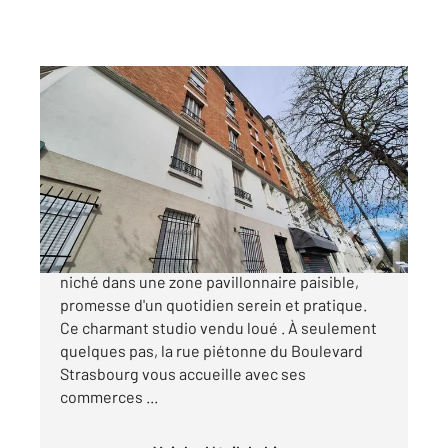
AULNAY SOUS BOIS 93
2
15,23 m
, 1 pièce
Ref : 2188
Appartement F1 à vendre
72 000 €
Découvrez votre futur à Aulnay sous Bois,
niché dans une zone pavillonnaire paisible,
promesse d'un quotidien serein et pratique.
Ce charmant studio vendu loué . À seulement
quelques pas, la rue piétonne du Boulevard
Strasbourg vous accueille avec ses
commerces ...