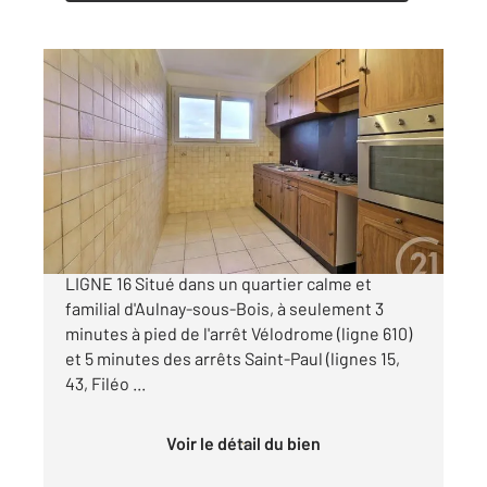
AULNAY SOUS BOIS 93
2
70,30 m
, 4 pièces
Ref : 2359
Appartement F4 à vendre
163 500 €
À vendre AULNAY SOUS BOIS PROCHE FUTUR
LIGNE 16 Situé dans un quartier calme et
familial d'Aulnay-sous-Bois, à seulement 3
minutes à pied de l'arrêt Vélodrome (ligne 610)
et 5 minutes des arrêts Saint-Paul (lignes 15,
43, Filéo ...
Voir le détail du bien