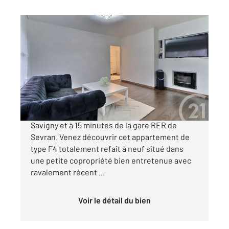
AULNAY SOUS BOIS 93
2
66,16 m
, 4 pièces
Ref : 2413
Appartement F4 à vendre
165 000 €
AULNAY SOUS BOIS, au pied du groupe scolaire
Savigny et à 15 minutes de la gare RER de
Sevran. Venez découvrir cet appartement de
type F4 totalement refait à neuf situé dans
une petite copropriété bien entretenue avec
ravalement récent ...
Voir le détail du bien