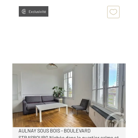
Exclusivité
AULNAY SOUS BOIS 93
2
56,74 m
, 3 pièces
Ref : 2427
Appartement F3 à vendre
189 000 €
Visiter le site dédié
AULNAY SOUS BOIS - BOULEVARD
STRASBOURG Nichée dans le quartier calme et