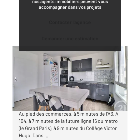
nos agents immobiliers peuvent vous
accompagner dans vos projets
Contacter l'agence
Demander une estimation
AULNAY SOUS BOIS 93
2
58 m
, 3 pièces
Ref : 2085
Appartement F3 à vendre
170 000 €
AULNAY SOUS BOIS, proche Parc du Sausset.
Au pied des commerces, à 5 minutes de l'A3, A
104, à 7 minutes de la future ligne 16 du métro
(le Grand Paris), à 9 minutes du Collège Victor
Hugo. Dans ...