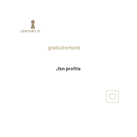
Prenez un temps d'avance sur le marché
en profitant
gratuitement
des Ventes
Privées CENTURY 21.
J'en profite