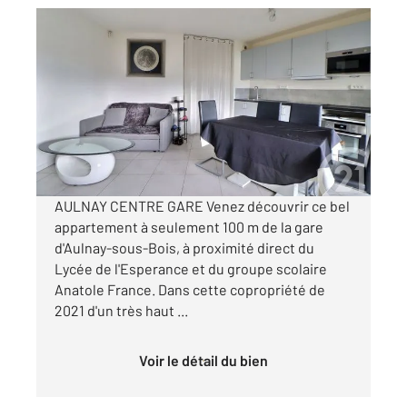
AULNAY SOUS BOIS 93
2
40,36 m
, 2 pièces
Ref : 2231
Appartement F2 à vendre
219 000 €
Visiter le site dédié
AULNAY CENTRE GARE Venez découvrir ce bel
appartement à seulement 100 m de la gare
d'Aulnay-sous-Bois, à proximité direct du
Lycée de l'Esperance et du groupe scolaire
Anatole France. Dans cette copropriété de
2021 d'un très haut ...
Voir le détail du bien