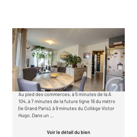
AULNAY SOUS BOIS 93
2
55,40 m
, 3 pièces
Ref : 1671
Appartement F3 à vendre
172 000 €
AULNAY SOUS BOIS, proche Parc du Sausset.
Au pied des commerces, à 5 minutes de la A
104, à 7 minutes de la future ligne 16 du métro
(le Grand Paris), à 9 minutes du Collège Victor
Hugo. Dans un ...
Voir le détail du bien