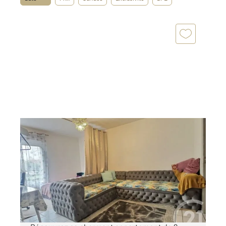
AULNAY SOUS BOIS 93
2
42 m
, 2 pièces
Ref : 2361
Appartement F2 à vendre
109 000 €
AULNAY SOUS BOIS - PROCHE LIGNE 16