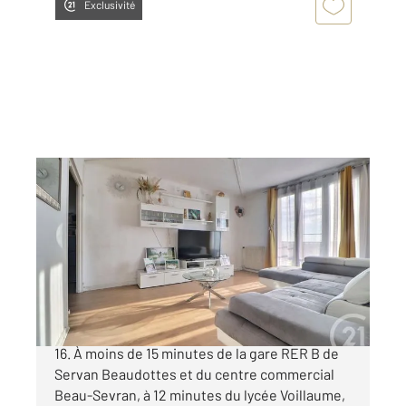
Exclusivité
AULNAY SOUS BOIS 93
2
62,57 m
, 3 pièces
Ref : 1964
Appartement F3 à vendre
150 000 €
Aulnay-sous-Bois, proche du futur métro ligne
16. À moins de 15 minutes de la gare RER B de
Servan Beaudottes et du centre commercial
Beau-Sevran, à 12 minutes du lycée Voillaume,