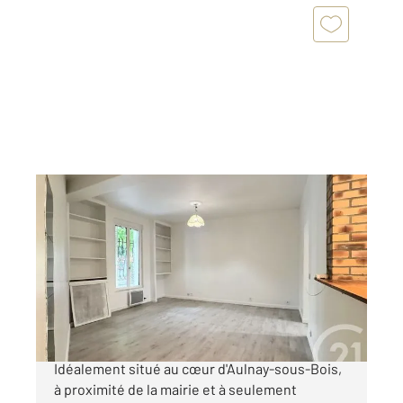
AULNAY SOUS BOIS 93
2
39,51 m
, 2 pièces
Ref : 2524
Appartement F2 à vendre
173 000 €
AULNAY-SOUS-BOIS - HOTEL DE VILLE
Idéalement situé au cœur d'Aulnay-sous-Bois,
à proximité de la mairie et à seulement