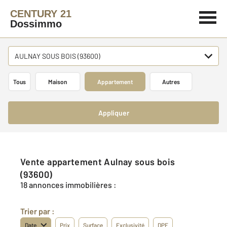
CENTURY 21
Dossimmo
AULNAY SOUS BOIS (93600)
Tous
Maison
Appartement
Autres
Appliquer
Vente appartement Aulnay sous bois
(93600)
18 annonces immobilières :
Trier par :
Date
Prix
Surface
Exclusivité
DPE