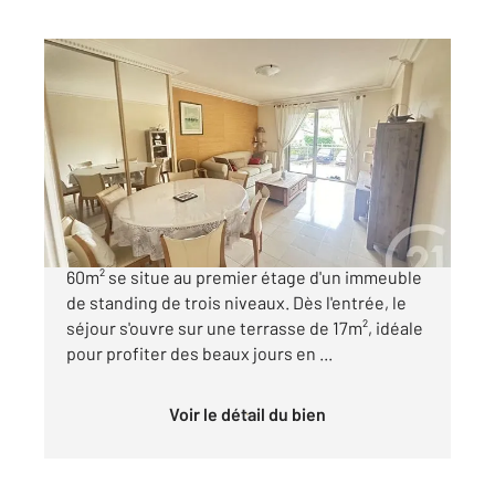
AULNAY SOUS BOIS 93
2
60,11 m
, 3 pièces
Ref : 2450
Appartement F3 à vendre
238 000 €
Au cœur d'AulnaysousBois, ce troispièces de
60m² se situe au premier étage d'un immeuble
de standing de trois niveaux. Dès l'entrée, le
séjour s'ouvre sur une terrasse de 17m², idéale
pour profiter des beaux jours en ...
Voir le détail du bien