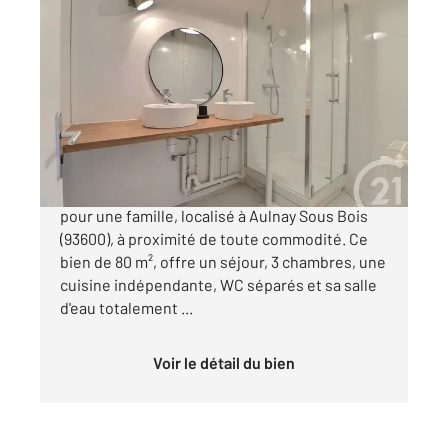
AULNAY SOUS BOIS 93
2
79,06 m
, 4 pièces
Ref : 2229
Appartement F4 à vendre
167 000 €
Découvrez ce volumineux appartement parfait
pour une famille, localisé à Aulnay Sous Bois
(93600), à proximité de toute commodité. Ce
bien de 80 m², offre un séjour, 3 chambres, une
cuisine indépendante, WC séparés et sa salle
d'eau totalement ...
Voir le détail du bien