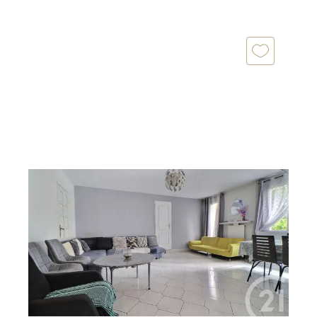
AULNAY SOUS BOIS 93
2
88,95 m
, 4 pièces
Ref : 2283
Appartement F4 à vendre
183 000 €
AULNAY-SOUS-BOIS Appartement 4 pièces