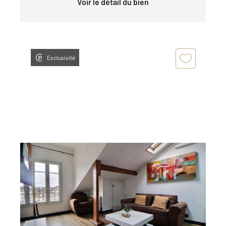
Voir le détail du bien
Exclusivité
AULNAY SOUS BOIS 93
2
39,41 m
, 2 pièces
Ref : 813
Appartement F2 à vendre
155 000 €