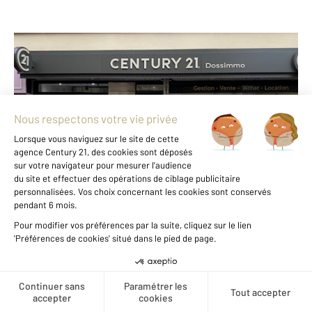
CENTURY 21 Dossimmo
34 avenue Anatole France
AULNAY SOUS BOIS - 93600
Envoyer un message
Téléphoner à l'agence
Notre agence est notée
9,0/10
par nos clients
Avis authentifiés par
Qualitelis
Créer une alerte